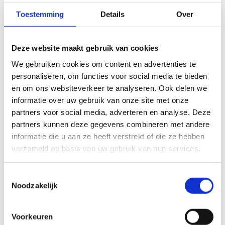
Je werkt gestructureerd en met oog voor
Toestemming
Details
Over
detail.
Ervaring met software zoals Odoo is een
Deze website maakt gebruik van cookies
troef.
We gebruiken cookies om content en advertenties te
personaliseren, om functies voor social media te bieden
Je bent discreet en betrouwbaar — je
en om ons websiteverkeer te analyseren. Ook delen we
werkt tenslotte met de kerncijfers van het
informatie over uw gebruik van onze site met onze
bedrijf.
partners voor social media, adverteren en analyse. Deze
partners kunnen deze gegevens combineren met andere
informatie die u aan ze heeft verstrekt of die ze hebben
verzameld op basis van uw gebruik van hun services.
Wat bieden wij
Toestemmingsselectie
Een vaste job binnen een ambitieus
Noodzakelijk
familiebedrijf met een sterke reputatie.
Voorkeuren
Veel autonomie om je rol vorm te geven en