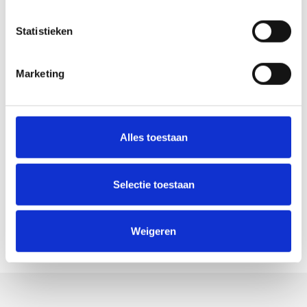
impact te maken.
Statistieken
Een marktconform loon, aangevuld met
extra voordelen.
Marketing
Werken in een fijne, dynamische omgeving
met korte communicatielijnen.
Flexibiliteit in werkuren.
Alles toestaan
Een team van collega’s dat naast hard
werken ook houdt van een goede babbel
Selectie toestaan
en af en toe een afterwork drink.
Weigeren